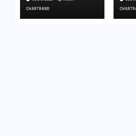
Penasaran!
CHARTRAND
CHARTR