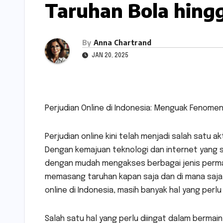
Taruhan Bola hingg
By
Anna Chartrand
JAN 20, 2025
Perjudian Online di Indonesia: Menguak Fenome
Perjudian online kini telah menjadi salah satu a
Dengan kemajuan teknologi dan internet yang s
dengan mudah mengakses berbagai jenis permain
memasang taruhan kapan saja dan di mana saja 
online di Indonesia, masih banyak hal yang perlu
Salah satu hal yang perlu diingat dalam bermain