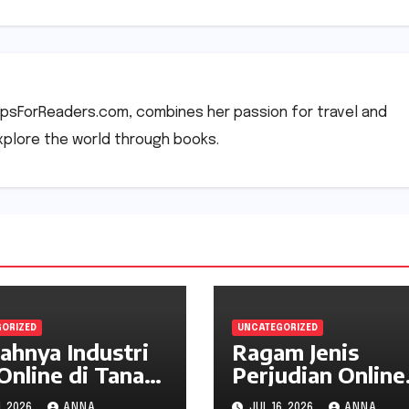
ipsForReaders.com, combines her passion for travel and
explore the world through books.
ORIZED
UNCATEGORIZED
ahnya Industri
Ragam Jenis
 Online di Tanah
Perjudian Online
yang Digemari di
, 2026
ANNA
JUL 16, 2026
ANNA