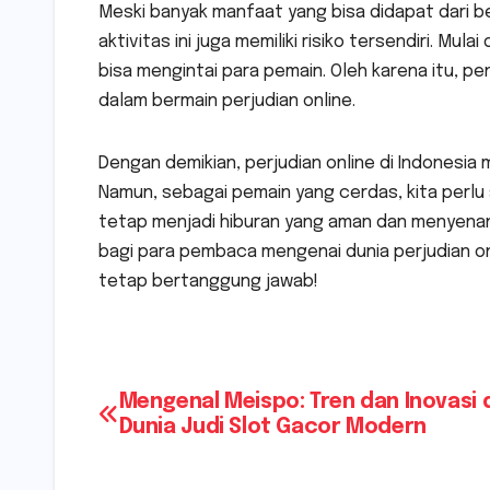
Meski banyak manfaat yang bisa didapat dari be
aktivitas ini juga memiliki risiko tersendiri. Mu
bisa mengintai para pemain. Oleh karena itu, pen
dalam bermain perjudian online.
Dengan demikian, perjudian online di Indonesia 
Namun, sebagai pemain yang cerdas, kita perlu s
tetap menjadi hiburan yang aman dan menyenan
bagi para pembaca mengenai dunia perjudian on
tetap bertanggung jawab!
Post
Mengenal Meispo: Tren dan Inovasi
Dunia Judi Slot Gacor Modern
navigation