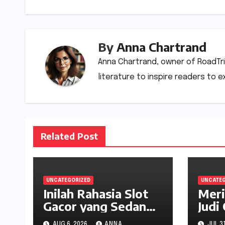
By
Anna Chartrand
Anna Chartrand, owner of RoadTr
literature to inspire readers to 
Related Post
UNCATEGORIZED
UNCATEG
Inilah Rahasia Slot
Meri
Gacor yang Sedang
Judi
Viral dan Bikin
Air
AUG 6, 2026
ANNA
JUL 31