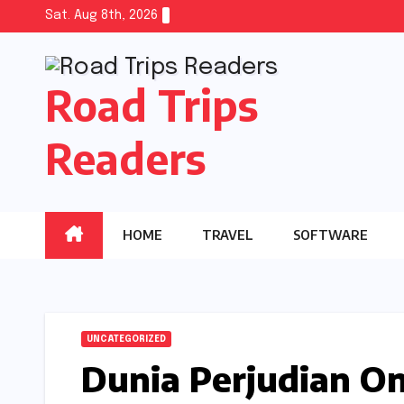
Skip
Sat. Aug 8th, 2026
to
content
Road Trips
Readers
HOME
TRAVEL
SOFTWARE
UNCATEGORIZED
Dunia Perjudian On