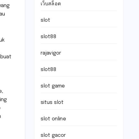
เว็บสล็อต
 yang
tau
slot
slot88
uk
rajavigor
mbuat
slot88
slot game
e,
ing
situs slot
e
n
slot online
slot gacor