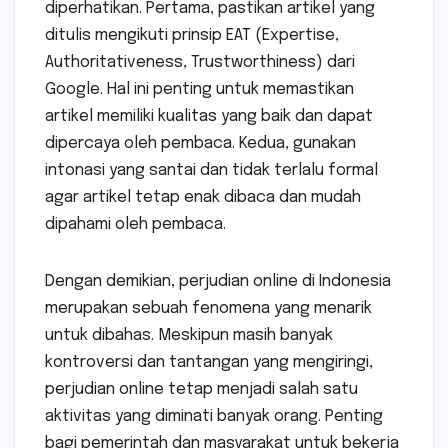
diperhatikan. Pertama, pastikan artikel yang
ditulis mengikuti prinsip EAT (Expertise,
Authoritativeness, Trustworthiness) dari
Google. Hal ini penting untuk memastikan
artikel memiliki kualitas yang baik dan dapat
dipercaya oleh pembaca. Kedua, gunakan
intonasi yang santai dan tidak terlalu formal
agar artikel tetap enak dibaca dan mudah
dipahami oleh pembaca.
Dengan demikian, perjudian online di Indonesia
merupakan sebuah fenomena yang menarik
untuk dibahas. Meskipun masih banyak
kontroversi dan tantangan yang mengiringi,
perjudian online tetap menjadi salah satu
aktivitas yang diminati banyak orang. Penting
bagi pemerintah dan masyarakat untuk bekerja