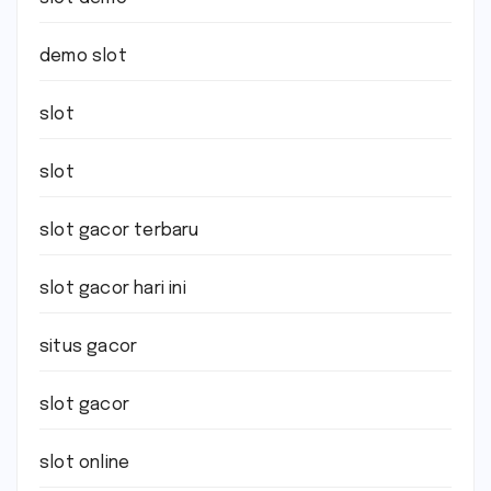
demo slot
slot
slot
slot gacor terbaru
slot gacor hari ini
situs gacor
slot gacor
slot online