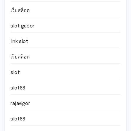
เว็บสล็อต
slot gacor
link slot
เว็บสล็อต
slot
slot88
rajavigor
slot88