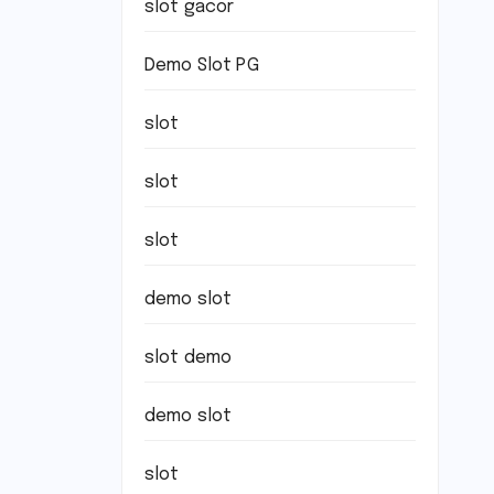
slot gacor
Demo Slot PG
slot
slot
slot
demo slot
slot demo
demo slot
slot