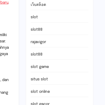
rbaru
.
เว็บสล็อต
slot
slot88
liki
sar.
rajavigor
ahnya
 gaya
slot88
slot game
situs slot
, dan
slot online
enang
slot gacor