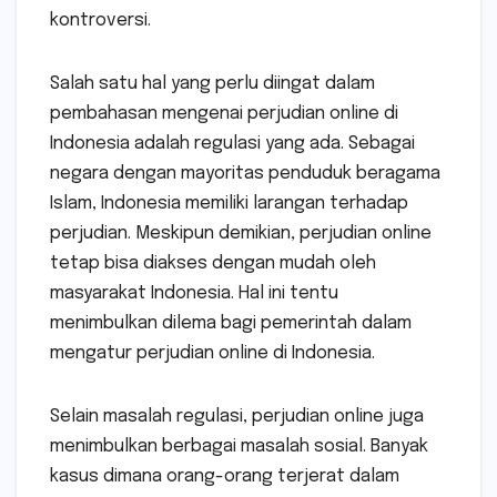
kontroversi.
Salah satu hal yang perlu diingat dalam
pembahasan mengenai perjudian online di
Indonesia adalah regulasi yang ada. Sebagai
negara dengan mayoritas penduduk beragama
Islam, Indonesia memiliki larangan terhadap
perjudian. Meskipun demikian, perjudian online
tetap bisa diakses dengan mudah oleh
masyarakat Indonesia. Hal ini tentu
menimbulkan dilema bagi pemerintah dalam
mengatur perjudian online di Indonesia.
Selain masalah regulasi, perjudian online juga
menimbulkan berbagai masalah sosial. Banyak
kasus dimana orang-orang terjerat dalam