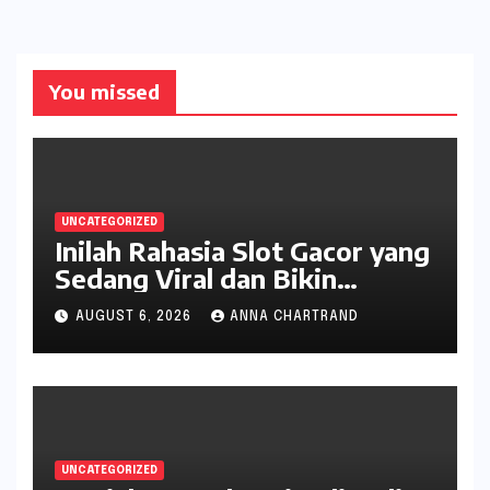
You missed
UNCATEGORIZED
Inilah Rahasia Slot Gacor yang
Sedang Viral dan Bikin
Penasaran!
AUGUST 6, 2026
ANNA CHARTRAND
UNCATEGORIZED