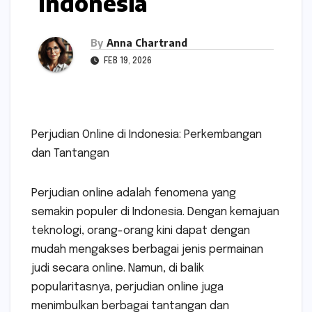
Indonesia
By
Anna Chartrand
FEB 19, 2026
Perjudian Online di Indonesia: Perkembangan
dan Tantangan
Perjudian online adalah fenomena yang
semakin populer di Indonesia. Dengan kemajuan
teknologi, orang-orang kini dapat dengan
mudah mengakses berbagai jenis permainan
judi secara online. Namun, di balik
popularitasnya, perjudian online juga
menimbulkan berbagai tantangan dan