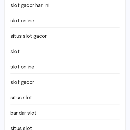
slot gacor hari ini
slot online
situs slot gacor
slot
slot online
slot gacor
situs slot
bandar slot
situs slot