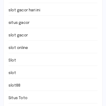
slot gacor hari ini
situs gacor
slot gacor
slot online
Slot
slot
slot88
Situs Toto