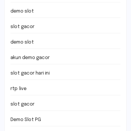
demo slot
slot gacor
demo slot
akun demo gacor
slot gacor hari ini
rtp live
slot gacor
Demo Slot PG