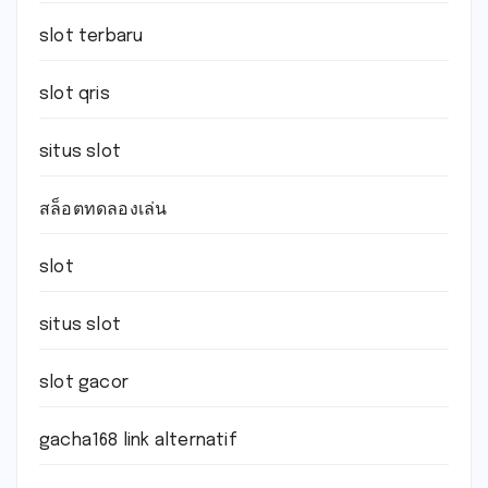
slot terbaru
slot qris
situs slot
สล็อตทดลองเล่น
slot
situs slot
slot gacor
gacha168 link alternatif