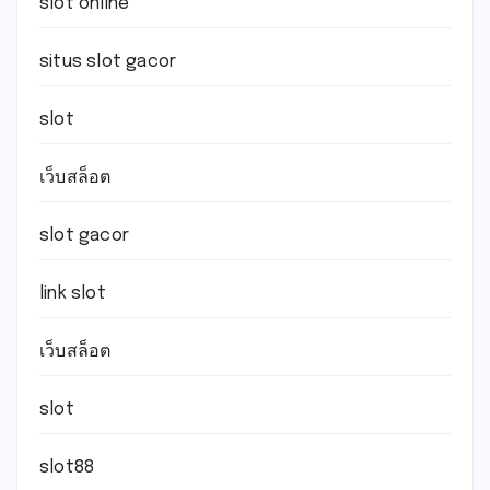
slot online
situs slot gacor
slot
เว็บสล็อต
slot gacor
link slot
เว็บสล็อต
slot
slot88