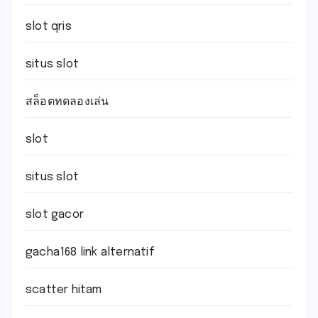
slot qris
situs slot
สล็อตทดลองเล่น
slot
situs slot
slot gacor
gacha168 link alternatif
scatter hitam