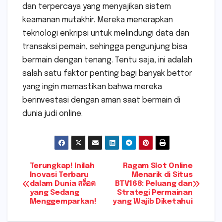
dan terpercaya yang menyajikan sistem
keamanan mutakhir. Mereka menerapkan
teknologi enkripsi untuk melindungi data dan
transaksi pemain, sehingga pengunjung bisa
bermain dengan tenang. Tentu saja, ini adalah
salah satu faktor penting bagi banyak bettor
yang ingin memastikan bahwa mereka
berinvestasi dengan aman saat bermain di
dunia judi online.
Post
Terungkap! Inilah
Ragam Slot Online
Inovasi Terbaru
Menarik di Situs
dalam Dunia สล็อต
BTV168: Peluang dan
navigation
yang Sedang
Strategi Permainan
Menggemparkan!
yang Wajib Diketahui