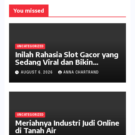
You missed
UNCATEGORIZED
Inilah Rahasia Slot Gacor yang
Sedang Viral dan Bikin
Penasaran!
AUGUST 6, 2026
ANNA CHARTRAND
UNCATEGORIZED
Meriahnya Industri Judi Online
di Tanah Air