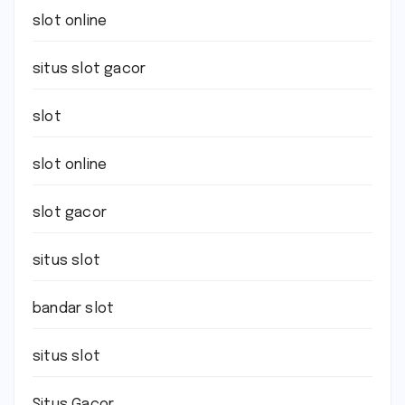
slot online
situs slot gacor
slot
slot online
slot gacor
situs slot
bandar slot
situs slot
Situs Gacor