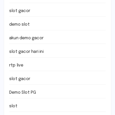
slot gacor
demo slot
akun demo gacor
slot gacor hari ini
rtp live
slot gacor
Demo Slot PG
slot