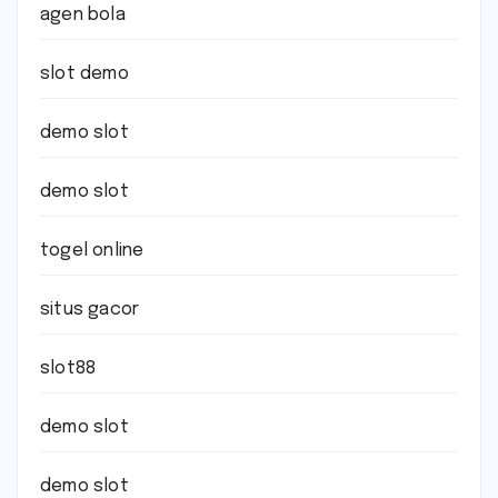
agen bola
slot demo
demo slot
demo slot
togel online
situs gacor
slot88
demo slot
demo slot