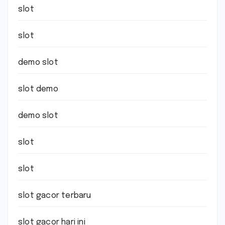
slot
slot
demo slot
slot demo
demo slot
slot
slot
slot gacor terbaru
slot gacor hari ini